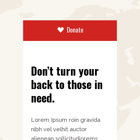
Donate
Don’t turn your
back to those in
need.
Lorem Ipsum roin gravida
nibh vel velhit auctor
alienean sollicitudiorems